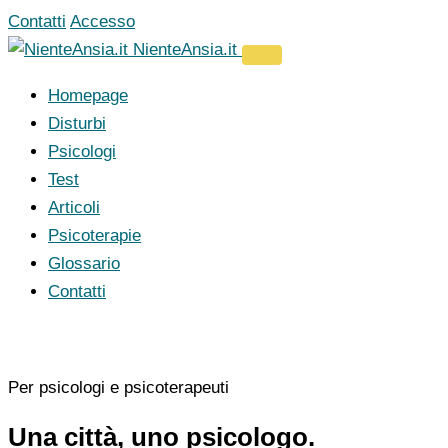
Vai
Contatti
Accesso
al
NienteAnsia.it
contenuto
Homepage
Disturbi
Psicologi
Test
Articoli
Psicoterapie
Glossario
Contatti
Per psicologi e psicoterapeuti
Una città, uno psicologo.