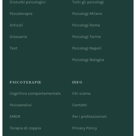
Disturbi psicologici
Tutti gli psicologi
Psicoterapie
Psicologi Milano
Articoli
Psicologi Roma
Glossario
Psicologi Torino
Test
Psicologi Napoli
Psicologi Bologna
PSICOTERAPIE
INFO
Cognitivo comportamentale
Chi siamo
Psicoanalisi
Contatti
EMDR
Per i professionisti
Terapia di coppia
Privacy Policy