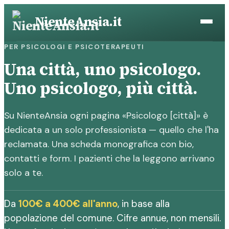
Vai
NienteAnsia.it
al
contenuto
PER PSICOLOGI E PSICOTERAPEUTI
Una città, uno psicologo.
Uno psicologo, più città.
Su NienteAnsia ogni pagina «Psicologo [città]» è
dedicata a un solo professionista — quello che l'ha
reclamata. Una scheda monografica con bio,
contatti e form. I pazienti che la leggono arrivano
solo a te.
Da
100€ a 400€ all'anno
, in base alla
popolazione del comune. Cifre annue, non mensili.