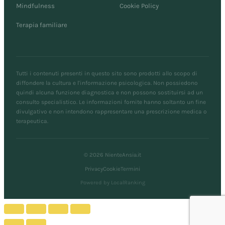
Mindfulness
Cookie Policy
Terapia familiare
Tutti i contenuti presenti in questo sito sono prodotti allo scopo di
diffondere la cultura e l'informazione psicologica. Non possiedono
quindi alcuna funzione diagnostica e non possono sostituirsi ad un
consulto specialistico. Le informazioni fornite hanno soltanto un fine
divulgativo e non intendono rappresentare una prescrizione medica o
terapeutica.
© 2026 NienteAnsia.it
Privacy
Cookie
Termini
Powered by LocalRanking