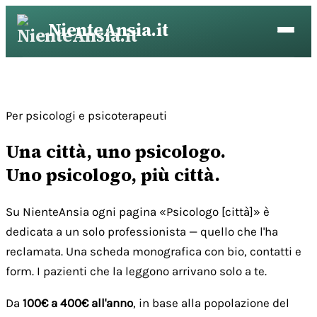
Vai
NienteAnsia.it
al
contenuto
Per psicologi e psicoterapeuti
Una città, uno psicologo.
Uno psicologo, più città.
Su NienteAnsia ogni pagina «Psicologo [città]» è
dedicata a un solo professionista — quello che l'ha
reclamata. Una scheda monografica con bio, contatti e
form. I pazienti che la leggono arrivano solo a te.
Da
100€ a 400€ all'anno
, in base alla popolazione del