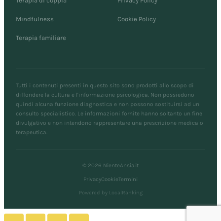
Terapia di coppia
Privacy Policy
Mindfulness
Cookie Policy
Terapia familiare
Tutti i contenuti presenti in questo sito sono prodotti allo scopo di
diffondere la cultura e l'informazione psicologica. Non possiedono
quindi alcuna funzione diagnostica e non possono sostituirsi ad un
consulto specialistico. Le informazioni fornite hanno soltanto un fine
divulgativo e non intendono rappresentare una prescrizione medica o
terapeutica.
© 2026 NienteAnsia.it
Privacy
Cookie
Termini
Powered by LocalRanking