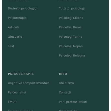
Disturbi psicologici
Tutti gli psicologi
Psicoterapie
Psicologi Milano
Articoli
Psicologi Roma
Glossario
Psicologi Torino
Test
Psicologi Napoli
Psicologi Bologna
PSICOTERAPIE
INFO
Cognitivo comportamentale
Chi siamo
Psicoanalisi
Contatti
EMDR
Per i professionisti