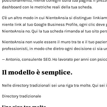
posizionamento, niente colleghi sulla tua pagina. Il prezz
dashboard con le metriche reali della tua scheda.
C'è un altro modo in cui NienteAnsia si distingue: linkiamo 
niente link al tuo Google Business Profile, ogni clic deve 
NienteAnsia no. Qui la tua scheda rimanda al tuo sito person
NienteAnsia non vuole essere il muro tra te e il tuo pazie
professionisti, in modo che dietro ogni decisione ci sia 
— Antonio, consulente SEO. Ho lavorato per anni con psicol
Il modello è semplice.
Nelle directory tradizionali sei una riga tra molte. Qui sei i
Directory tradizionale
Una riga tra molte