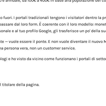
o è annuale, da 100€ a 400€ in base alla popolazione del com
fuori. I portali tradizionali tengono i visitatori dentro la p
passare dal loro form. È coerente con il loro modello: monet
ale e al tuo profilo Google, gli trasferisce un po' della sua
nte — vuole essere il ponte. E non vuole diventare il nuovo
una persona vera, non un customer service.
ogi e ho visto da vicino come funzionano i portali di settor
l titolare della pagina.