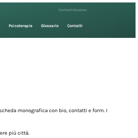
Contatti
Accesso
i
Psicoterapie
Glossario
Contatti
scheda monografica con bio, contatti e form. I
re più città.