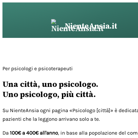
Vai
al
contenuto
NienteAnsia.it
Per psicologi e psicoterapeuti
Una città, uno psicologo.
Uno psicologo, più città.
Su NienteAnsia ogni pagina «Psicologo [città]» è dedicata
pazienti che la leggono arrivano solo a te.
Da
100€ a 400€ all'anno
, in base alla popolazione del com