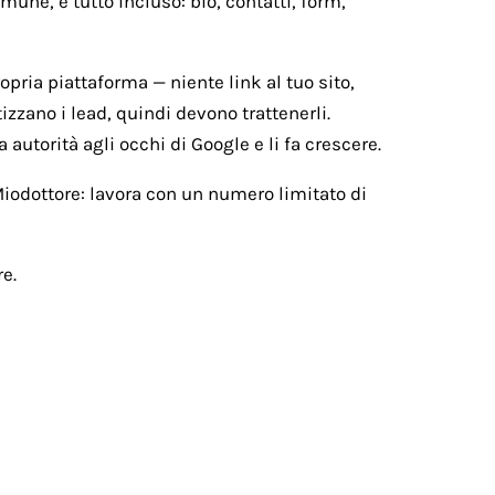
une, e tutto incluso: bio, contatti, form,
ropria piattaforma — niente link al tuo sito,
izzano i lead, quindi devono trattenerli.
 autorità agli occhi di Google e li fa crescere.
 Miodottore: lavora con un numero limitato di
e.