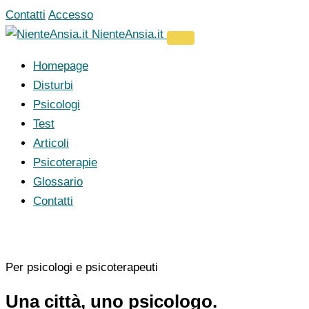
Vai
Contatti
Accesso
al
NienteAnsia.it
contenuto
Homepage
Disturbi
Psicologi
Test
Articoli
Psicoterapie
Glossario
Contatti
Per psicologi e psicoterapeuti
Una città, uno psicologo.