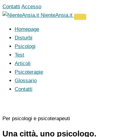
Vai
Contatti
Accesso
al
NienteAnsia.it
contenuto
Homepage
Disturbi
Psicologi
Test
Articoli
Psicoterapie
Glossario
Contatti
Per psicologi e psicoterapeuti
Una città, uno psicologo.