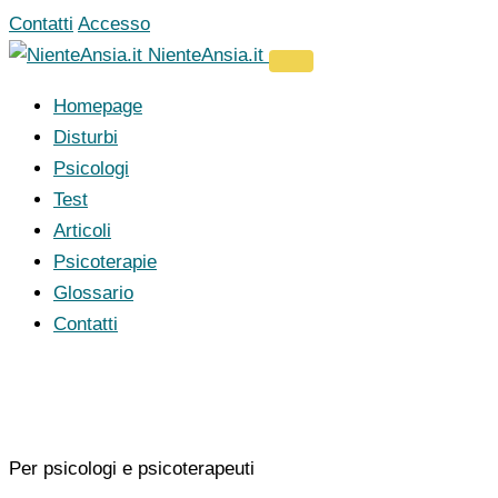
Vai
Contatti
Accesso
al
NienteAnsia.it
contenuto
Homepage
Disturbi
Psicologi
Test
Articoli
Psicoterapie
Glossario
Contatti
Per psicologi e psicoterapeuti