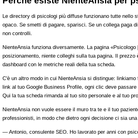
Perché esiste NienteAnsia per p
Le directory di psicologi più diffuse funzionano tutte nello 
opaco. Se smetti di pagare, sparisci. Se un collega paga di 
non controlli.
NienteAnsia funziona diversamente. La pagina «Psicologo [ci
posizionamento, niente colleghi sulla tua pagina. Il prezzo 
dashboard con le metriche reali della tua scheda.
C'è un altro modo in cui NienteAnsia si distingue: linkiamo fu
link al tuo Google Business Profile, ogni clic deve passare 
Qui la tua scheda rimanda al tuo sito personale e al tuo prof
NienteAnsia non vuole essere il muro tra te e il tuo pazien
professionisti, in modo che dietro ogni decisione ci sia u
— Antonio, consulente SEO. Ho lavorato per anni con psicolo