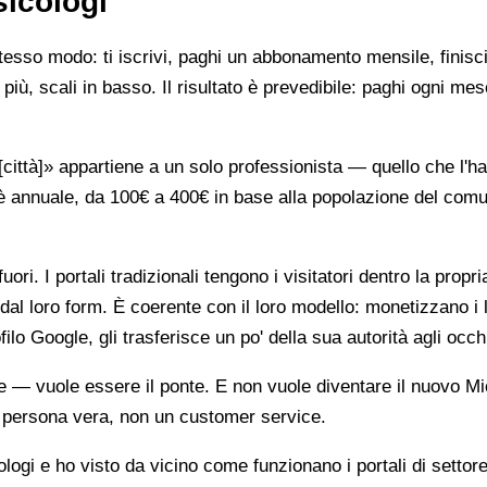
sicologi
stesso modo: ti iscrivi, paghi un abbonamento mensile, finisci
più, scali in basso. Il risultato è prevedibile: paghi ogni mes
ttà]» appartiene a un solo professionista — quello che l'ha 
è annuale, da 100€ a 400€ in base alla popolazione del comune
ori. I portali tradizionali tengono i visitatori dentro la propr
dal loro form. È coerente con il loro modello: monetizzano i 
ilo Google, gli trasferisce un po' della sua autorità agli occh
te — vuole essere il ponte. E non vuole diventare il nuovo Mi
na persona vera, non un customer service.
gi e ho visto da vicino come funzionano i portali di settore