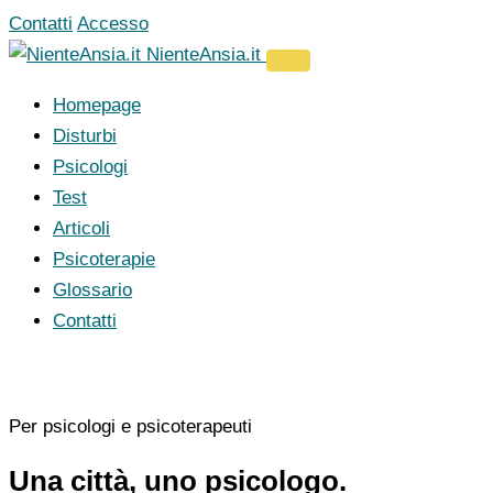
Vai
Contatti
Accesso
al
NienteAnsia.it
contenuto
Homepage
Disturbi
Psicologi
Test
Articoli
Psicoterapie
Glossario
Contatti
Per psicologi e psicoterapeuti
Una città, uno psicologo.