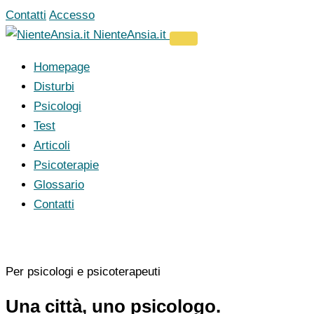
Vai
Contatti
Accesso
al
NienteAnsia.it
contenuto
Homepage
Disturbi
Psicologi
Test
Articoli
Psicoterapie
Glossario
Contatti
Per psicologi e psicoterapeuti
Una città, uno psicologo.