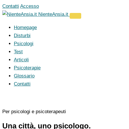
Vai
Contatti
Accesso
al
NienteAnsia.it
contenuto
Homepage
Disturbi
Psicologi
Test
Articoli
Psicoterapie
Glossario
Contatti
Per psicologi e psicoterapeuti
Una città, uno psicologo.