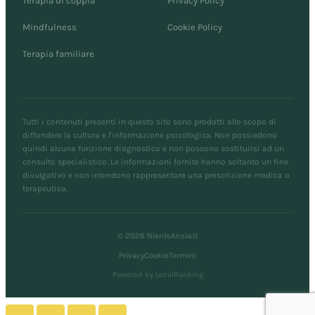
Terapia di coppia
Privacy Policy
Mindfulness
Cookie Policy
Terapia familiare
Tutti i contenuti presenti in questo sito sono prodotti allo scopo di
diffondere la cultura e l'informazione psicologica. Non possiedono
quindi alcuna funzione diagnostica e non possono sostituirsi ad un
consulto specialistico. Le informazioni fornite hanno soltanto un fine
divulgativo e non intendono rappresentare una prescrizione medica o
terapeutica.
© 2026 NienteAnsia.it
Privacy
Cookie
Termini
Powered by LocalRanking