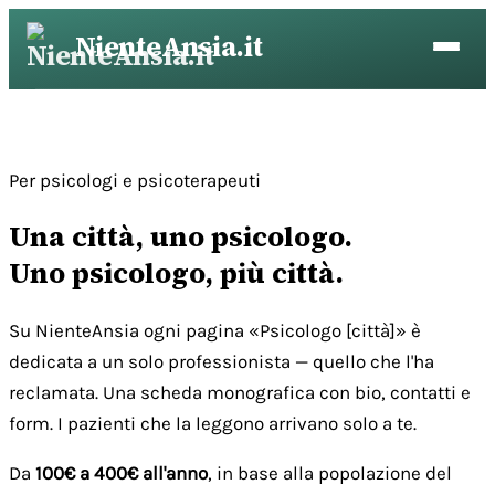
Vai
NienteAnsia.it
al
contenuto
Per psicologi e psicoterapeuti
Una città, uno psicologo.
Uno psicologo, più città.
Su NienteAnsia ogni pagina «Psicologo [città]» è
dedicata a un solo professionista — quello che l'ha
reclamata. Una scheda monografica con bio, contatti e
form. I pazienti che la leggono arrivano solo a te.
Da
100€ a 400€ all'anno
, in base alla popolazione del