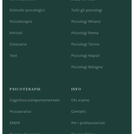
Disturbi psicologici
Tutti gli psicologi
Psicoterapie
Psicologi Milano
Articoli
Psicologi Roma
Glossario
Psicologi Torino
Test
Psicologi Napoli
Psicologi Bologna
PSICOTERAPIE
INFO
Cognitivo comportamentale
Chi siamo
Psicoanalisi
Contatti
EMDR
Per i professionisti