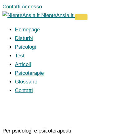
Vai
Contatti
Accesso
al
NienteAnsia.it
contenuto
Homepage
Disturbi
Psicologi
Test
Articoli
Psicoterapie
Glossario
Contatti
Per psicologi e psicoterapeuti