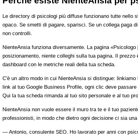
Perché esiste NienteAnsia per p
Le directory di psicologi più diffuse funzionano tutte nello 
opaco. Se smetti di pagare, sparisci. Se un collega paga di 
non controlli.
NienteAnsia funziona diversamente. La pagina «Psicologo [ci
posizionamento, niente colleghi sulla tua pagina. Il prezzo 
dashboard con le metriche reali della tua scheda.
C'è un altro modo in cui NienteAnsia si distingue: linkiamo fu
link al tuo Google Business Profile, ogni clic deve passare 
Qui la tua scheda rimanda al tuo sito personale e al tuo prof
NienteAnsia non vuole essere il muro tra te e il tuo pazien
professionisti, in modo che dietro ogni decisione ci sia u
— Antonio, consulente SEO. Ho lavorato per anni con psicolo