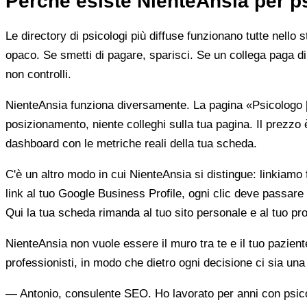
Perché esiste NienteAnsia per p
Le directory di psicologi più diffuse funzionano tutte nello 
opaco. Se smetti di pagare, sparisci. Se un collega paga di 
non controlli.
NienteAnsia funziona diversamente. La pagina «Psicologo [ci
posizionamento, niente colleghi sulla tua pagina. Il prezzo 
dashboard con le metriche reali della tua scheda.
C'è un altro modo in cui NienteAnsia si distingue: linkiamo fu
link al tuo Google Business Profile, ogni clic deve passare 
Qui la tua scheda rimanda al tuo sito personale e al tuo prof
NienteAnsia non vuole essere il muro tra te e il tuo pazien
professionisti, in modo che dietro ogni decisione ci sia u
— Antonio, consulente SEO. Ho lavorato per anni con psicolo