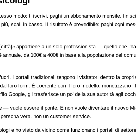
sicologi
stesso modo: ti iscrivi, paghi un abbonamento mensile, finisci
più, scali in basso. Il risultato è prevedibile: paghi ogni mes
ttà]» appartiene a un solo professionista — quello che l'ha 
è annuale, da 100€ a 400€ in base alla popolazione del comune
ori. I portali tradizionali tengono i visitatori dentro la propr
dal loro form. È coerente con il loro modello: monetizzano i 
ilo Google, gli trasferisce un po' della sua autorità agli occh
te — vuole essere il ponte. E non vuole diventare il nuovo Mi
na persona vera, non un customer service.
gi e ho visto da vicino come funzionano i portali di settore