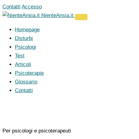
Vai
Contatti
Accesso
al
NienteAnsia.it
contenuto
Homepage
Disturbi
Psicologi
Test
Articoli
Psicoterapie
Glossario
Contatti
Per psicologi e psicoterapeuti