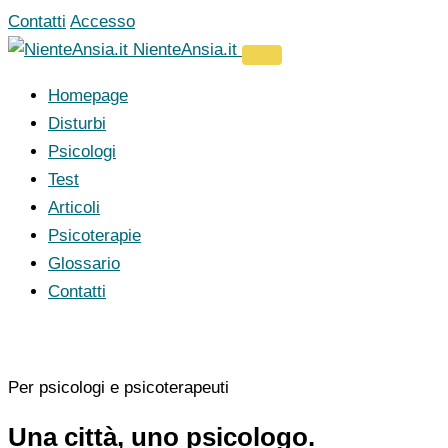
Vai
Contatti
Accesso
al
NienteAnsia.it
contenuto
Homepage
Disturbi
Psicologi
Test
Articoli
Psicoterapie
Glossario
Contatti
Per psicologi e psicoterapeuti
Una città, uno psicologo.