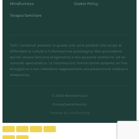
Mindfulness
Cookie Policy
Terapia familiare
Tutti i contenuti presenti in questo sito sono prodotti allo scopo di
diffondere la cultura e l'informazione psicologica. Non possiedono
quindi alcuna funzione diagnostica e non possono sostituirsi ad un
consulto specialistico. Le informazioni fornite hanno soltanto un fine
divulgativo e non intendono rappresentare una prescrizione medica o
terapeutica.
© 2026 NienteAnsia.it
Privacy
Cookie
Termini
Powered by LocalRanking