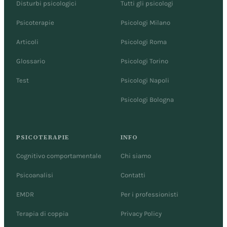
Disturbi psicologici
Tutti gli psicologi
Psicoterapie
Psicologi Milano
Articoli
Psicologi Roma
Glossario
Psicologi Torino
Test
Psicologi Napoli
Psicologi Bologna
PSICOTERAPIE
INFO
Cognitivo comportamentale
Chi siamo
Psicoanalisi
Contatti
EMDR
Per i professionisti
Terapia di coppia
Privacy Policy