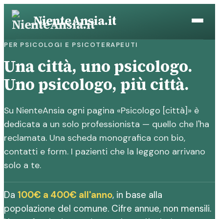
Vai
NienteAnsia.it
al
contenuto
PER PSICOLOGI E PSICOTERAPEUTI
Una città, uno psicologo.
Uno psicologo, più città.
Su NienteAnsia ogni pagina «Psicologo [città]» è
dedicata a un solo professionista — quello che l'ha
reclamata. Una scheda monografica con bio,
contatti e form. I pazienti che la leggono arrivano
solo a te.
Da
100€ a 400€ all'anno
, in base alla
popolazione del comune. Cifre annue, non mensili.