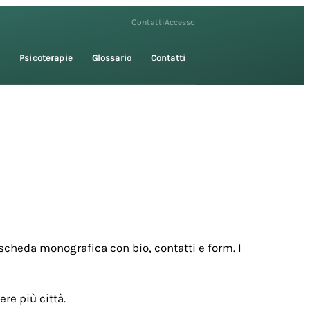
Contatti
Accesso
i
Psicoterapie
Glossario
Contatti
scheda monografica con bio, contatti e form. I
re più città.