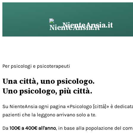
Vai
al
contenuto
NienteAnsia.it
Per psicologi e psicoterapeuti
Una città, uno psicologo.
Uno psicologo, più città.
Su NienteAnsia ogni pagina «Psicologo [città]» è dedicata
pazienti che la leggono arrivano solo a te.
Da
100€ a 400€ all'anno
, in base alla popolazione del com