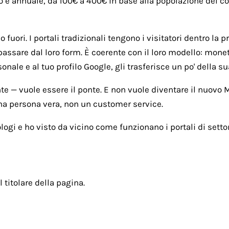
o è annuale, da 100€ a 400€ in base alla popolazione del com
fuori. I portali tradizionali tengono i visitatori dentro la p
passare dal loro form. È coerente con il loro modello: monet
ale e al tuo profilo Google, gli trasferisce un po' della sua
nte — vuole essere il ponte. E non vuole diventare il nuovo
una persona vera, non un customer service.
ogi e ho visto da vicino come funzionano i portali di settor
l titolare della pagina.