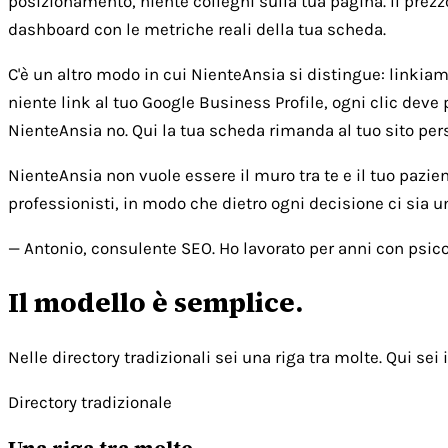
posizionamento, niente colleghi sulla tua pagina. Il prezz
dashboard con le metriche reali della tua scheda.
C'è un altro modo in cui NienteAnsia si distingue: linkiamo 
niente link al tuo Google Business Profile, ogni clic deve 
NienteAnsia no. Qui la tua scheda rimanda al tuo sito person
NienteAnsia non vuole essere il muro tra te e il tuo pazie
professionisti, in modo che dietro ogni decisione ci sia 
— Antonio, consulente SEO. Ho lavorato per anni con psicol
Il modello è semplice.
Nelle directory tradizionali sei una riga tra molte. Qui sei i
Directory tradizionale
Una riga tra molte