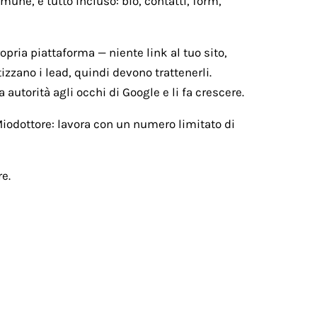
une, e tutto incluso: bio, contatti, form,
ropria piattaforma — niente link al tuo sito,
izzano i lead, quindi devono trattenerli.
 autorità agli occhi di Google e li fa crescere.
 Miodottore: lavora con un numero limitato di
e.