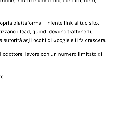
une, e tutto incluso: bio, contatti, form,
ropria piattaforma — niente link al tuo sito,
izzano i lead, quindi devono trattenerli.
 autorità agli occhi di Google e li fa crescere.
 Miodottore: lavora con un numero limitato di
e.