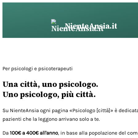
Vai
al
contenuto
NienteAnsia.it
Per psicologi e psicoterapeuti
Una città, uno psicologo.
Uno psicologo, più città.
Su NienteAnsia ogni pagina «Psicologo [città]» è dedicata
pazienti che la leggono arrivano solo a te.
Da
100€ a 400€ all'anno
, in base alla popolazione del com