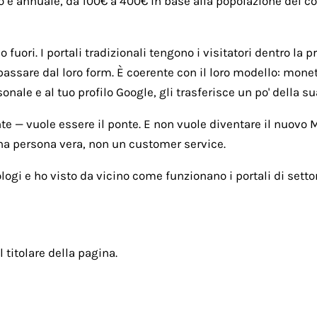
o è annuale, da 100€ a 400€ in base alla popolazione del com
fuori. I portali tradizionali tengono i visitatori dentro la p
passare dal loro form. È coerente con il loro modello: monet
ale e al tuo profilo Google, gli trasferisce un po' della sua
nte — vuole essere il ponte. E non vuole diventare il nuovo
una persona vera, non un customer service.
ogi e ho visto da vicino come funzionano i portali di settor
l titolare della pagina.