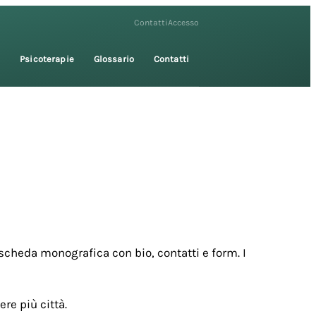
Contatti
Accesso
i
Psicoterapie
Glossario
Contatti
scheda monografica con bio, contatti e form. I
re più città.