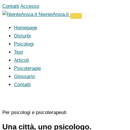
Vai
Contatti
Accesso
al
NienteAnsia.it
contenuto
Homepage
Disturbi
Psicologi
Test
Articoli
Psicoterapie
Glossario
Contatti
Per psicologi e psicoterapeuti
Una città, uno psicologo.