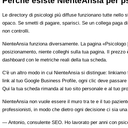
Perché esiste NienteAnsia per p
Le directory di psicologi più diffuse funzionano tutte nello 
opaco. Se smetti di pagare, sparisci. Se un collega paga di 
non controlli.
NienteAnsia funziona diversamente. La pagina «Psicologo [ci
posizionamento, niente colleghi sulla tua pagina. Il prezzo 
dashboard con le metriche reali della tua scheda.
C'è un altro modo in cui NienteAnsia si distingue: linkiamo fu
link al tuo Google Business Profile, ogni clic deve passare 
Qui la tua scheda rimanda al tuo sito personale e al tuo prof
NienteAnsia non vuole essere il muro tra te e il tuo pazien
professionisti, in modo che dietro ogni decisione ci sia u
— Antonio, consulente SEO. Ho lavorato per anni con psicolo