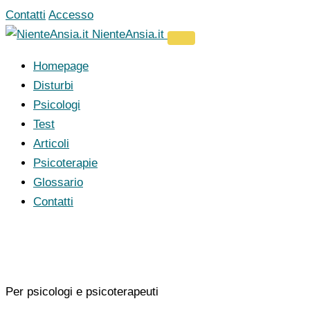
Vai
Contatti
Accesso
al
NienteAnsia.it
contenuto
Homepage
Disturbi
Psicologi
Test
Articoli
Psicoterapie
Glossario
Contatti
Per psicologi e psicoterapeuti