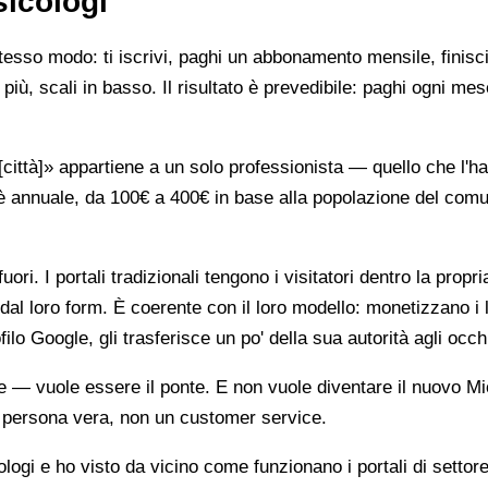
sicologi
stesso modo: ti iscrivi, paghi un abbonamento mensile, finisci
più, scali in basso. Il risultato è prevedibile: paghi ogni mes
ttà]» appartiene a un solo professionista — quello che l'ha 
è annuale, da 100€ a 400€ in base alla popolazione del comune
ori. I portali tradizionali tengono i visitatori dentro la propr
dal loro form. È coerente con il loro modello: monetizzano i 
ilo Google, gli trasferisce un po' della sua autorità agli occh
te — vuole essere il ponte. E non vuole diventare il nuovo Mi
na persona vera, non un customer service.
gi e ho visto da vicino come funzionano i portali di settore