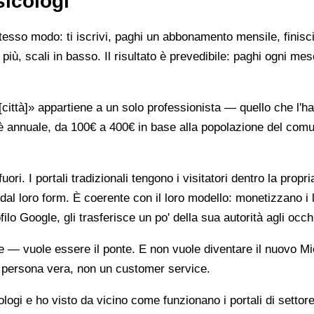
sicologi
stesso modo: ti iscrivi, paghi un abbonamento mensile, finisci
più, scali in basso. Il risultato è prevedibile: paghi ogni mes
ttà]» appartiene a un solo professionista — quello che l'ha 
è annuale, da 100€ a 400€ in base alla popolazione del comune
ori. I portali tradizionali tengono i visitatori dentro la propr
dal loro form. È coerente con il loro modello: monetizzano i 
ilo Google, gli trasferisce un po' della sua autorità agli occh
te — vuole essere il ponte. E non vuole diventare il nuovo Mi
na persona vera, non un customer service.
gi e ho visto da vicino come funzionano i portali di settore