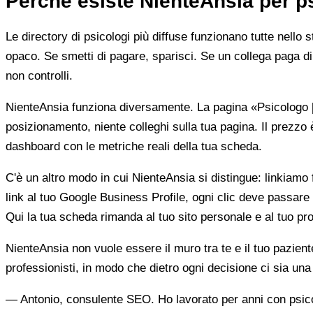
Perché esiste NienteAnsia per p
Le directory di psicologi più diffuse funzionano tutte nello 
opaco. Se smetti di pagare, sparisci. Se un collega paga di 
non controlli.
NienteAnsia funziona diversamente. La pagina «Psicologo [ci
posizionamento, niente colleghi sulla tua pagina. Il prezzo 
dashboard con le metriche reali della tua scheda.
C'è un altro modo in cui NienteAnsia si distingue: linkiamo fu
link al tuo Google Business Profile, ogni clic deve passare 
Qui la tua scheda rimanda al tuo sito personale e al tuo prof
NienteAnsia non vuole essere il muro tra te e il tuo pazien
professionisti, in modo che dietro ogni decisione ci sia u
— Antonio, consulente SEO. Ho lavorato per anni con psicolo