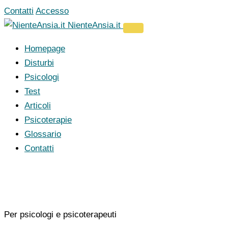
Vai
Contatti
Accesso
al
NienteAnsia.it
contenuto
Homepage
Disturbi
Psicologi
Test
Articoli
Psicoterapie
Glossario
Contatti
Per psicologi e psicoterapeuti