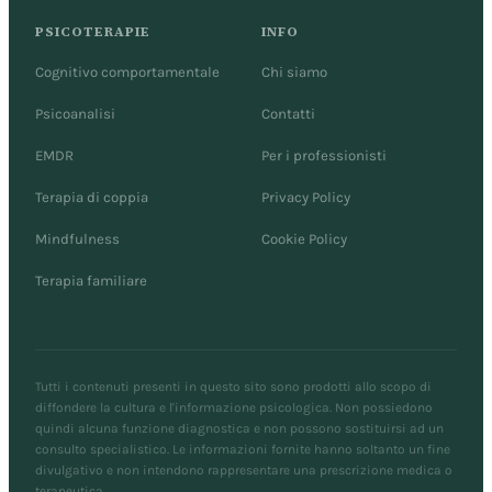
PSICOTERAPIE
INFO
Cognitivo comportamentale
Chi siamo
Psicoanalisi
Contatti
EMDR
Per i professionisti
Terapia di coppia
Privacy Policy
Mindfulness
Cookie Policy
Terapia familiare
Tutti i contenuti presenti in questo sito sono prodotti allo scopo di
diffondere la cultura e l'informazione psicologica. Non possiedono
quindi alcuna funzione diagnostica e non possono sostituirsi ad un
consulto specialistico. Le informazioni fornite hanno soltanto un fine
divulgativo e non intendono rappresentare una prescrizione medica o
terapeutica.