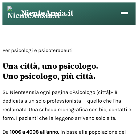
Vai
NienteAnsia.it
al
contenuto
Per psicologi e psicoterapeuti
Una città, uno psicologo.
Uno psicologo, più città.
Su NienteAnsia ogni pagina «Psicologo [città]» è
dedicata a un solo professionista — quello che l'ha
reclamata. Una scheda monografica con bio, contatti e
form. I pazienti che la leggono arrivano solo a te.
Da
100€ a 400€ all'anno
, in base alla popolazione del