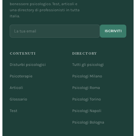
benessere psicologico. Test, articoli e
una directory di professionisti in tutta
Italia.
ISCRIVITI
CONTENUTI
DIRECTORY
Disturbi psicologici
Tutti gli psicologi
Psicoterapie
Psicologi Milano
Articoli
Psicologi Roma
Glossario
Psicologi Torino
Test
Psicologi Napoli
Psicologi Bologna