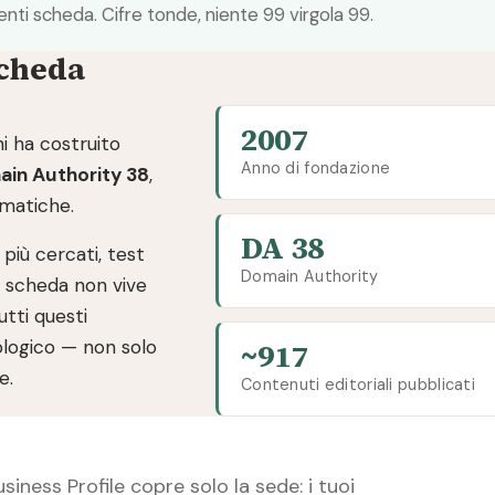
ti scheda. Cifre tonde, niente 99 virgola 99.
scheda
2007
i ha costruito
Anno di fondazione
in Authority 38
,
ematiche.
DA 38
 più cercati, test
Domain Authority
ua scheda non vive
utti questi
ologico — non solo
~917
e.
Contenuti editoriali pubblicati
siness Profile copre solo la sede: i tuoi