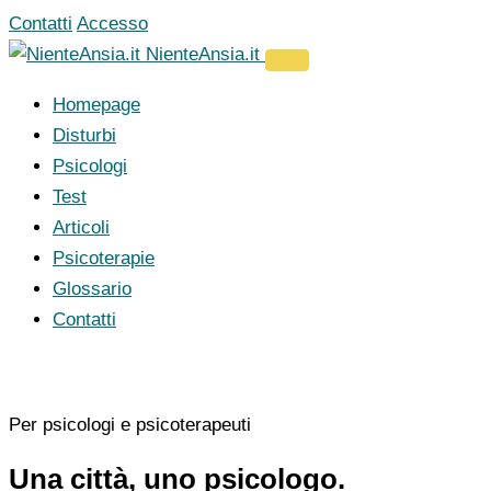
Vai
Contatti
Accesso
al
NienteAnsia.it
contenuto
Homepage
Disturbi
Psicologi
Test
Articoli
Psicoterapie
Glossario
Contatti
Per psicologi e psicoterapeuti
Una città, uno psicologo.