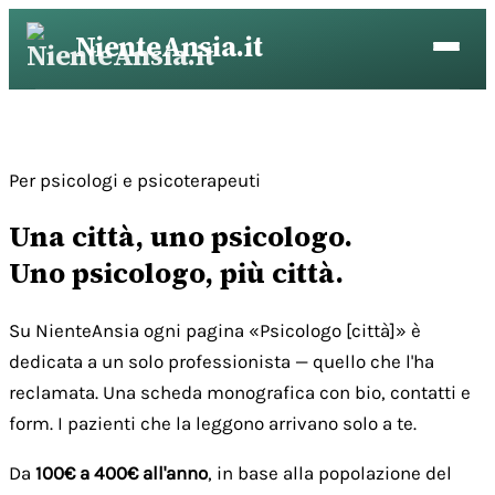
Vai
NienteAnsia.it
al
contenuto
Per psicologi e psicoterapeuti
Una città, uno psicologo.
Uno psicologo, più città.
Su NienteAnsia ogni pagina «Psicologo [città]» è
dedicata a un solo professionista — quello che l'ha
reclamata. Una scheda monografica con bio, contatti e
form. I pazienti che la leggono arrivano solo a te.
Da
100€ a 400€ all'anno
, in base alla popolazione del