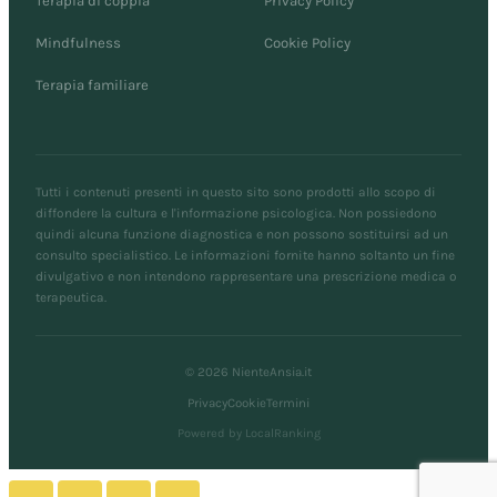
Terapia di coppia
Privacy Policy
Mindfulness
Cookie Policy
Terapia familiare
Tutti i contenuti presenti in questo sito sono prodotti allo scopo di
diffondere la cultura e l'informazione psicologica. Non possiedono
quindi alcuna funzione diagnostica e non possono sostituirsi ad un
consulto specialistico. Le informazioni fornite hanno soltanto un fine
divulgativo e non intendono rappresentare una prescrizione medica o
terapeutica.
© 2026 NienteAnsia.it
Privacy
Cookie
Termini
Powered by LocalRanking