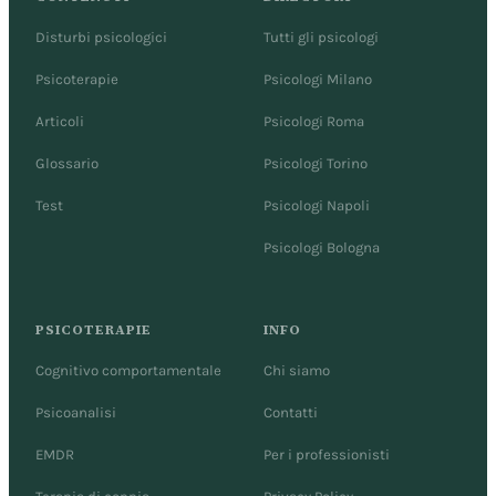
Disturbi psicologici
Tutti gli psicologi
Psicoterapie
Psicologi Milano
Articoli
Psicologi Roma
Glossario
Psicologi Torino
Test
Psicologi Napoli
Psicologi Bologna
PSICOTERAPIE
INFO
Cognitivo comportamentale
Chi siamo
Psicoanalisi
Contatti
EMDR
Per i professionisti