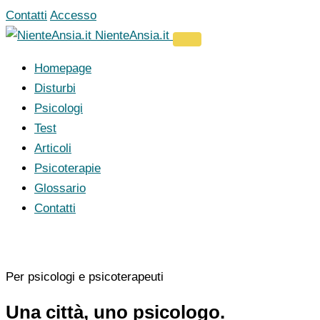
Vai
Contatti
Accesso
al
NienteAnsia.it
contenuto
Homepage
Disturbi
Psicologi
Test
Articoli
Psicoterapie
Glossario
Contatti
Per psicologi e psicoterapeuti
Una città, uno psicologo.