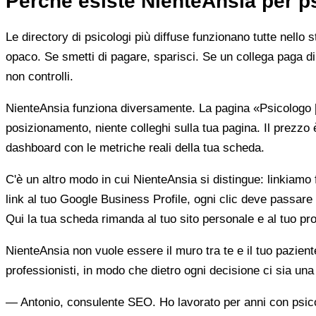
Perché esiste NienteAnsia per p
Le directory di psicologi più diffuse funzionano tutte nello 
opaco. Se smetti di pagare, sparisci. Se un collega paga di 
non controlli.
NienteAnsia funziona diversamente. La pagina «Psicologo [ci
posizionamento, niente colleghi sulla tua pagina. Il prezzo 
dashboard con le metriche reali della tua scheda.
C'è un altro modo in cui NienteAnsia si distingue: linkiamo fu
link al tuo Google Business Profile, ogni clic deve passare 
Qui la tua scheda rimanda al tuo sito personale e al tuo prof
NienteAnsia non vuole essere il muro tra te e il tuo pazien
professionisti, in modo che dietro ogni decisione ci sia u
— Antonio, consulente SEO. Ho lavorato per anni con psicolo