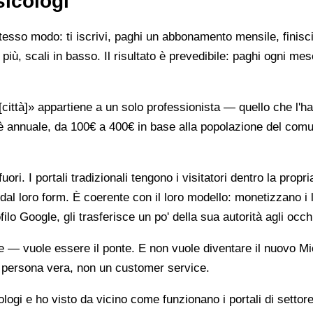
sicologi
stesso modo: ti iscrivi, paghi un abbonamento mensile, finisci
più, scali in basso. Il risultato è prevedibile: paghi ogni mes
ttà]» appartiene a un solo professionista — quello che l'ha 
è annuale, da 100€ a 400€ in base alla popolazione del comune
ori. I portali tradizionali tengono i visitatori dentro la propr
dal loro form. È coerente con il loro modello: monetizzano i 
ilo Google, gli trasferisce un po' della sua autorità agli occh
te — vuole essere il ponte. E non vuole diventare il nuovo Mi
na persona vera, non un customer service.
gi e ho visto da vicino come funzionano i portali di settore