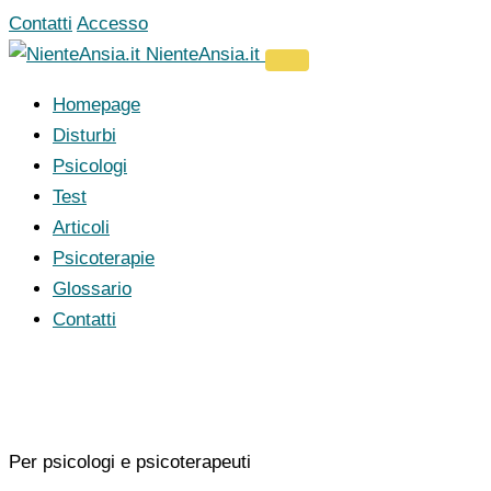
Vai
Contatti
Accesso
al
NienteAnsia.it
contenuto
Homepage
Disturbi
Psicologi
Test
Articoli
Psicoterapie
Glossario
Contatti
Per psicologi e psicoterapeuti