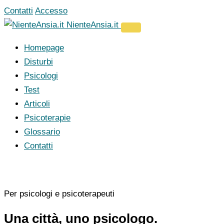
Vai
Contatti
Accesso
al
NienteAnsia.it
contenuto
Homepage
Disturbi
Psicologi
Test
Articoli
Psicoterapie
Glossario
Contatti
Per psicologi e psicoterapeuti
Una città, uno psicologo.