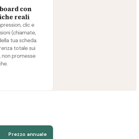
board con
che reali
pression, clic e
sioni (chiamate,
ella tua scheda.
renza totale sui
, non promesse
che.
Prezzo annuale