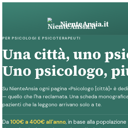
Vai
al
contenuto
NienteAnsia.it
PER PSICOLOGI E PSICOTERAPEUTI
Una città, uno ps
Uno psicologo, più
Su NienteAnsia ogni pagina «Psicologo [città]» è ded
— quello che l'ha reclamata. Una scheda monografica 
pazienti che la leggono arrivano solo a te.
Da
100€ a 400€ all'anno
, in base alla popolazione