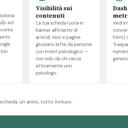
Visibilità sui
Dash
contenuti
metri
siziona
tà]» ed
La tua scheda ruota in
Vedi im
avorire
banner all'interno di
conver
mento
articoli, test e pagine
form) d
oogle
glossario lette da persone
Traspa
 tuo
con intent psicologico —
numeri
non solo da chi cerca
generi
attivamente uno
psicologo.
scheda, un anno, tutto incluso.