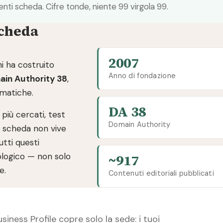
ti scheda. Cifre tonde, niente 99 virgola 99.
scheda
2007
i ha costruito
Anno di fondazione
in Authority 38
,
ematiche.
DA 38
 più cercati, test
Domain Authority
ua scheda non vive
utti questi
ologico — non solo
~917
e.
Contenuti editoriali pubblicati
siness Profile copre solo la sede: i tuoi