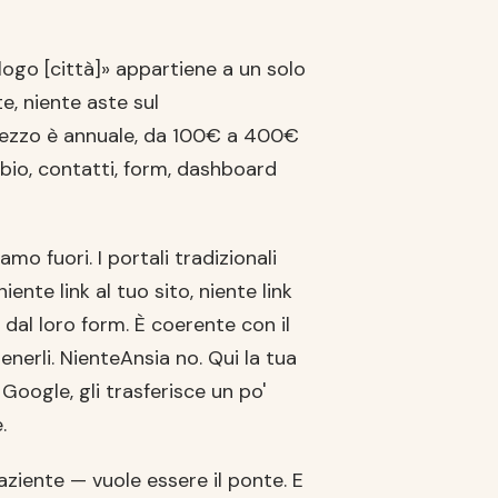
ogo [città]» appartiene a un solo
e, niente aste sul
 prezzo è annuale, da 100€ a 400€
 bio, contatti, form, dashboard
amo fuori. I portali tradizionali
ente link al tuo sito, niente link
 dal loro form. È coerente con il
nerli. NienteAnsia no. Qui la tua
Google, gli trasferisce un po'
.
aziente — vuole essere il ponte. E