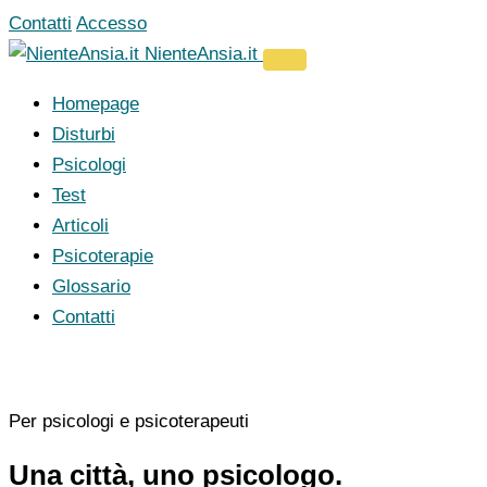
Vai
Contatti
Accesso
al
NienteAnsia.it
contenuto
Homepage
Disturbi
Psicologi
Test
Articoli
Psicoterapie
Glossario
Contatti
Per psicologi e psicoterapeuti
Una città, uno psicologo.