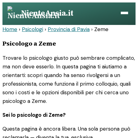
Vai
NienteAnsia.it
al
contenuto
Home
›
Psicologi
›
Provincia di Pavia
›
Zeme
Psicologo a Zeme
Trovare lo psicologo giusto può sembrare complicato,
ma non deve esserlo. In questa pagina ti aiutiamo a
orientarti: scopri quando ha senso rivolgersi a un
professionista, come funziona il primo colloquio, quali
sono i costi e le opzioni disponibili per chi cerca uno
psicologo a Zeme.
Sei lo psicologo di Zeme?
Questa pagina è ancora libera. Una sola persona può
reclamarla — diventa la tua, esclusiva.