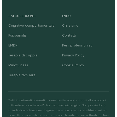
PSICOTERAPIE
INFO
Cognitivo comportamentale
Chi siamo
Psicoanalisi
Contatti
EMDR
Per i professionisti
Terapia di coppia
Privacy Policy
Mindfulness
Cookie Policy
Terapia familiare
Tutti i contenuti presenti in questo sito sono prodotti allo scopo di
diffondere la cultura e l'informazione psicologica. Non possiedono
quindi alcuna funzione diagnostica e non possono sostituirsi ad un
consulto specialistico. Le informazioni fornite hanno soltanto un fine