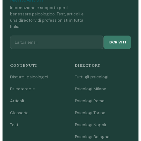
Informazione e supporto per il
benessere psicologico. Test, articoli e
una directory di professionisti in tutta
Italia.
ISCRIVITI
CONTENUTI
DIRECTORY
Disturbi psicologici
Tutti gli psicologi
Psicoterapie
Psicologi Milano
Articoli
Psicologi Roma
Glossario
Psicologi Torino
Test
Psicologi Napoli
Psicologi Bologna