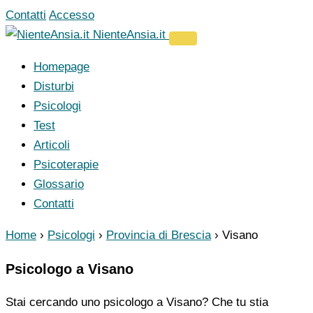
Vai
Contatti
Accesso
al
NienteAnsia.it
contenuto
Homepage
Disturbi
Psicologi
Test
Articoli
Psicoterapie
Glossario
Contatti
Home
›
Psicologi
›
Provincia di Brescia
›
Visano
Psicologo a Visano
Stai cercando uno psicologo a Visano? Che tu stia