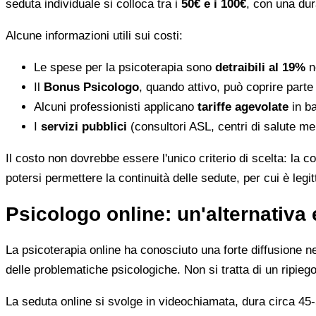
seduta individuale si colloca tra i
50€ e i 100€
, con una dur
Alcune informazioni utili sui costi:
Le spese per la psicoterapia sono
detraibili al 19%
ne
Il
Bonus Psicologo
, quando attivo, può coprire parte
Alcuni professionisti applicano
tariffe agevolate
in ba
I
servizi pubblici
(consultori ASL, centri di salute me
Il costo non dovrebbe essere l'unico criterio di scelta: la c
potersi permettere la continuità delle sedute, per cui è leg
Psicologo online: un'alternativa 
La psicoterapia online ha conosciuto una forte diffusione neg
delle problematiche psicologiche. Non si tratta di un ripiego
La seduta online si svolge in videochiamata, dura circa 45-5