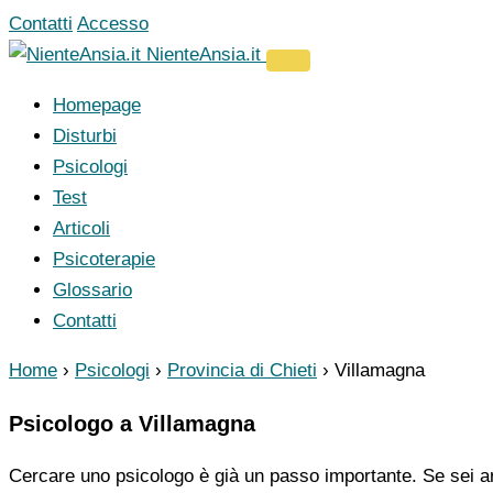
Vai
Contatti
Accesso
al
NienteAnsia.it
contenuto
Homepage
Disturbi
Psicologi
Test
Articoli
Psicoterapie
Glossario
Contatti
Home
›
Psicologi
›
Provincia di Chieti
›
Villamagna
Psicologo a Villamagna
Cercare uno psicologo è già un passo importante. Se sei ar