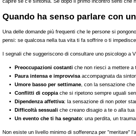
capire se c'è sintonia. Se dopo il primo incontro senti che 
Quando ha senso parlare con un
Una delle domande più frequenti che le persone si pongono 
pensi: se qualcosa nella tua vita ti fa soffrire o ti impedi
I segnali che suggeriscono di consultare uno psicologo a V
Preoccupazioni costanti
che non riesci a mettere a 
Paura intensa e improvvisa
accompagnata da sintomi 
Umore basso per settimane
, con la sensazione che 
Conflitti di coppia
che si ripetono sempre uguali sen
Dipendenza affettiva
: la sensazione di non poter star
Difficoltà sessuali
che creano disagio a te o alla tua
Un evento che ti ha segnato
: una perdita, un traum
Non esiste un livello minimo di sofferenza per "meritare" l'