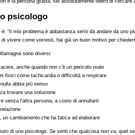
non è la persona giusta, sei assolutamente libero di cercare 
o psicologo
è: "il mio problema è abbastanza serio da andare da uno psi
sce di vivere come vorresti, hai già un buon motivo per chiede
illamagna sono diversi:
tacere, anche quando non c'è un pericolo reale
fisici come tachicardia o difficoltà a respirare
nulla abbia più senso
za trovare una soluzione
e senza l'altra persona, a costo di annullarti
 relazione
a, un cambiamento che fai fatica ad elaborare
aiuto di uno psicologo. Se senti che qualcosa non va, quel sen