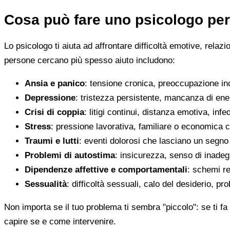
Cosa può fare uno psicologo per
Lo psicologo ti aiuta ad affrontare difficoltà emotive, relaz
persone cercano più spesso aiuto includono:
Ansia e panico
: tensione cronica, preoccupazione inco
Depressione
: tristezza persistente, mancanza di en
Crisi di coppia
: litigi continui, distanza emotiva, infed
Stress
: pressione lavorativa, familiare o economica 
Traumi e lutti
: eventi dolorosi che lasciano un segno d
Problemi di autostima
: insicurezza, senso di inadegu
Dipendenze affettive e comportamentali
: schemi re
Sessualità
: difficoltà sessuali, calo del desiderio, pr
Non importa se il tuo problema ti sembra "piccolo": se ti fa 
capire se e come intervenire.