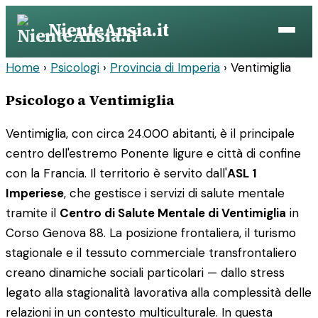
Vai
NienteAnsia.it
al
contenuto
Home
›
Psicologi
›
Provincia di Imperia
›
Ventimiglia
Psicologo a Ventimiglia
Ventimiglia, con circa 24.000 abitanti, è il principale
centro dell'estremo Ponente ligure e città di confine
con la Francia. Il territorio è servito dall'
ASL 1
Imperiese
, che gestisce i servizi di salute mentale
tramite il
Centro di Salute Mentale di Ventimiglia
in
Corso Genova 88. La posizione frontaliera, il turismo
stagionale e il tessuto commerciale transfrontaliero
creano dinamiche sociali particolari — dallo stress
legato alla stagionalità lavorativa alla complessità delle
relazioni in un contesto multiculturale. In questa