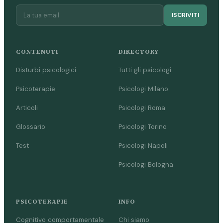
ISCRIVITI
CONTENUTI
DIRECTORY
Disturbi psicologici
Tutti gli psicologi
Psicoterapie
Psicologi Milano
Articoli
Psicologi Roma
Glossario
Psicologi Torino
Test
Psicologi Napoli
Psicologi Bologna
PSICOTERAPIE
INFO
Cognitivo comportamentale
Chi siamo