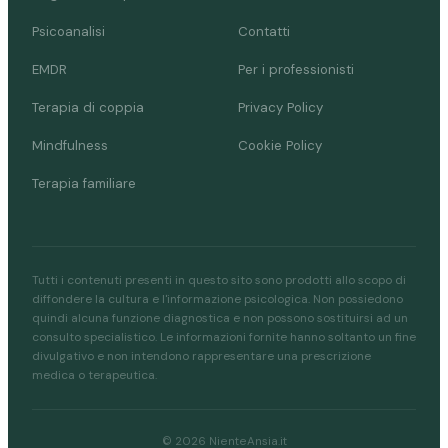
Psicoanalisi
Contatti
EMDR
Per i professionisti
Terapia di coppia
Privacy Policy
Mindfulness
Cookie Policy
Terapia familiare
Tutti i contenuti presenti in questo sito sono prodotti allo scopo di
diffondere la cultura e l'informazione psicologica. Non possiedono
quindi alcuna funzione diagnostica e non possono sostituirsi ad un
consulto specialistico. Le informazioni fornite hanno soltanto un fine
divulgativo e non intendono rappresentare una prescrizione
medica o terapeutica.
© 2026 NienteAnsia.it