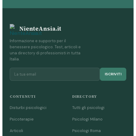
NienteAnsia.it
Informazione e supporto per il
benessere psicologico. Test, articoli e
una directory di professionisti in tutta
Italia.
ISCRIVITI
CONTENUTI
DIRECTORY
Disturbi psicologici
Tutti gli psicologi
Psicoterapie
Psicologi Milano
Articoli
Psicologi Roma