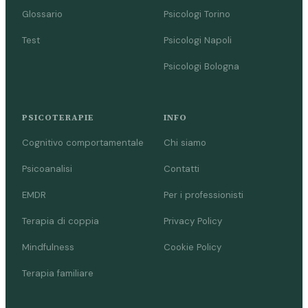
Glossario
Psicologi Torino
Test
Psicologi Napoli
Psicologi Bologna
PSICOTERAPIE
INFO
Cognitivo comportamentale
Chi siamo
Psicoanalisi
Contatti
EMDR
Per i professionisti
Terapia di coppia
Privacy Policy
Mindfulness
Cookie Policy
Terapia familiare