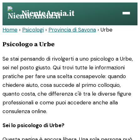
Vai
NienteAnsia.it
al
contenuto
Home
›
Psicologi
›
Provincia di Savona
›
Urbe
Psicologo a Urbe
Se stai pensando di rivolgerti a uno psicologo a Urbe,
sei nel posto giusto. Qui trovi tutte le informazioni
pratiche per fare una scelta consapevole: quando
chiedere aiuto, cosa succede al primo colloquio,
quanto costa, che differenza c'è tra le diverse figure
professionali e come puoi accedere anche alla
consulenza online.
Sei lo psicologo di Urbe?
Questa pagina è ancora libera. Una sola persona può