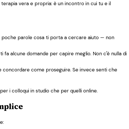
rapia vera e propria: è un incontro in cui tu e il
n poche parole cosa ti porta a cercare aiuto — non
e ti fa alcune domande per capire meglio. Non c'è nulla di
tete concordare come proseguire. Se invece senti che
er i colloqui in studio che per quelli online.
mplice
e: