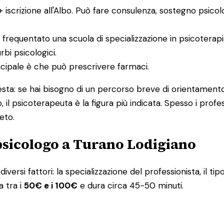
 + iscrizione all'Albo. Può fare consulenza, sostegno psico
 frequentato una scuola di specializzazione in psicoterap
bi psicologici.
incipale è che può prescrivere farmaci.
uesta: se hai bisogno di un percorso breve di orientamento
, il psicoterapeuta è la figura più indicata. Spesso i pro
eto.
psicologo a Turano Lodigiano
iversi fattori: la specializzazione del professionista, il tip
a tra i
50€ e i 100€
e dura circa 45-50 minuti.