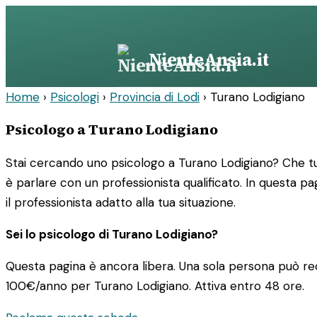
Vai
al
contenuto
NienteAnsia.it
Home
›
Psicologi
›
Provincia di Lodi
›
Turano Lodigiano
Psicologo a Turano Lodigiano
Stai cercando uno psicologo a Turano Lodigiano? Che tu
è parlare con un professionista qualificato. In questa pa
il professionista adatto alla tua situazione.
Sei lo psicologo di Turano Lodigiano?
Questa pagina è ancora libera. Una sola persona può rec
100€/anno
per Turano Lodigiano. Attiva entro 48 ore.