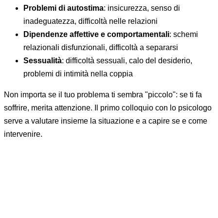
Problemi di autostima
: insicurezza, senso di
inadeguatezza, difficoltà nelle relazioni
Dipendenze affettive e comportamentali
: schemi
relazionali disfunzionali, difficoltà a separarsi
Sessualità
: difficoltà sessuali, calo del desiderio,
problemi di intimità nella coppia
Non importa se il tuo problema ti sembra "piccolo": se ti fa
soffrire, merita attenzione. Il primo colloquio con lo psicologo
serve a valutare insieme la situazione e a capire se e come
intervenire.
Come funziona il primo colloquio
con lo psicologo
Il primo colloquio è un incontro conoscitivo: serve a te per
capire se ti trovi a tuo agio con il professionista, e allo
psicologo per comprendere la tua situazione e proporti il
percorso più adatto. Non c'è nessun obbligo a proseguire