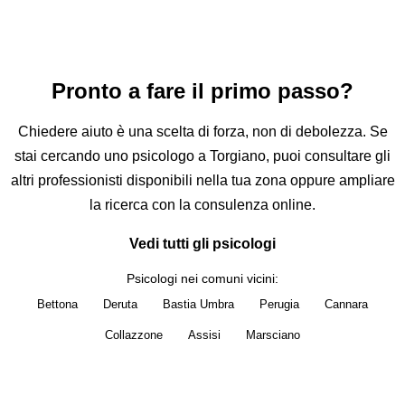
Psicologo e psicoterapeuta sono la stessa cosa?
Posso fare le sedute online?
Come parlare con uno psicologo senza pagare?
Pronto a fare il primo passo?
Chiedere aiuto è una scelta di forza, non di debolezza. Se
stai cercando uno psicologo a Torgiano, puoi consultare gli
altri professionisti disponibili nella tua zona oppure ampliare
la ricerca con la consulenza online.
Vedi tutti gli psicologi
Psicologi nei comuni vicini:
Bettona
Deruta
Bastia Umbra
Perugia
Cannara
Collazzone
Assisi
Marsciano
Sei lo psicologo di Torgiano?
Questa pagina è ancora libera. Una sola persona può