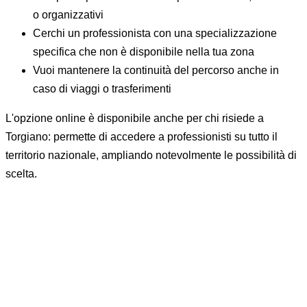
o organizzativi
Cerchi un professionista con una specializzazione
specifica che non è disponibile nella tua zona
Vuoi mantenere la continuità del percorso anche in
caso di viaggi o trasferimenti
L'opzione online è disponibile anche per chi risiede a
Torgiano: permette di accedere a professionisti su tutto il
territorio nazionale, ampliando notevolmente le possibilità di
scelta.
Domande e risposte sullo psicologo
a Torgiano
Quanto costa andare dallo psicologo?
Quando ha senso rivolgersi a uno psicologo?
Cosa succede al primo colloquio?