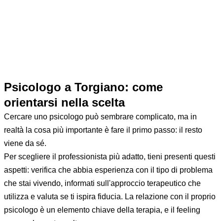
Sei lo psicologo di Torgiano?
Questa pagina è ancora libera. Una sola persona può
reclamarla — diventa la tua, esclusiva.
100€/anno
per Torgiano. Attiva entro 48 ore.
Reclama questa scheda →
Psicologo a Torgiano: come
orientarsi nella scelta
Cercare uno psicologo può sembrare complicato, ma in
realtà la cosa più importante è fare il primo passo: il resto
viene da sé.
Per scegliere il professionista più adatto, tieni presenti questi
aspetti: verifica che abbia esperienza con il tipo di problema
che stai vivendo, informati sull'approccio terapeutico che
utilizza e valuta se ti ispira fiducia. La relazione con il proprio
psicologo è un elemento chiave della terapia, e il feeling