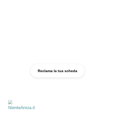
reclamarla — diventa la tua, esclusiva.
100€/anno
per Torgiano. Attiva entro 48 ore.
Reclama questa scheda →
Sei uno psicologo?
Reclama la tua scheda e fatti trovare da chi ha bisogno di te.
Reclama la tua scheda
NienteAnsia.it
Informazione e supporto per il benessere