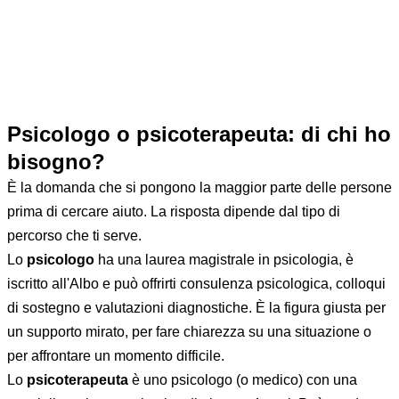
spazio sicuro, dove puoi esprimerti senza timore di essere
giudicato.
Non serve arrivare al primo appuntamento con le idee chiare.
Molte persone iniziano dicendo "non so bene da dove
cominciare" — ed è perfettamente normale.
Psicologo o psicoterapeuta: di chi ho
bisogno?
È la domanda che si pongono la maggior parte delle persone
prima di cercare aiuto. La risposta dipende dal tipo di
percorso che ti serve.
Lo
psicologo
ha una laurea magistrale in psicologia, è
iscritto all'Albo e può offrirti consulenza psicologica, colloqui
di sostegno e valutazioni diagnostiche. È la figura giusta per
un supporto mirato, per fare chiarezza su una situazione o
per affrontare un momento difficile.
Lo
psicoterapeuta
è uno psicologo (o medico) con una