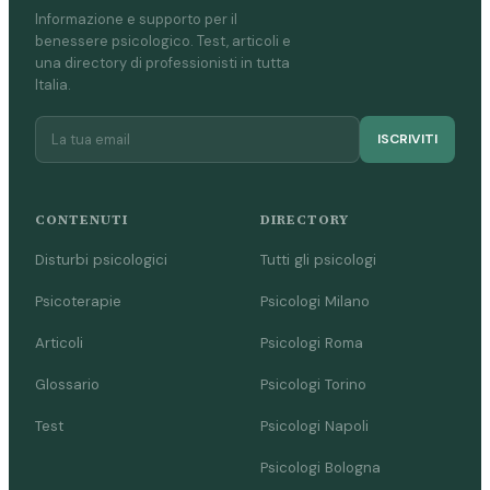
Informazione e supporto per il
benessere psicologico. Test, articoli e
una directory di professionisti in tutta
Italia.
ISCRIVITI
CONTENUTI
DIRECTORY
Disturbi psicologici
Tutti gli psicologi
Psicoterapie
Psicologi Milano
Articoli
Psicologi Roma
Glossario
Psicologi Torino
Test
Psicologi Napoli
Psicologi Bologna