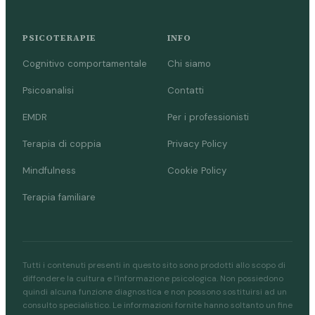
PSICOTERAPIE
INFO
Cognitivo comportamentale
Chi siamo
Psicoanalisi
Contatti
EMDR
Per i professionisti
Terapia di coppia
Privacy Policy
Mindfulness
Cookie Policy
Terapia familiare
Tutti i contenuti presenti in questo sito sono prodotti allo scopo di
diffondere la cultura e l'informazione psicologica. Non possiedono
quindi alcuna funzione diagnostica e non possono sostituirsi ad un
consulto specialistico. Le informazioni fornite hanno soltanto un fine