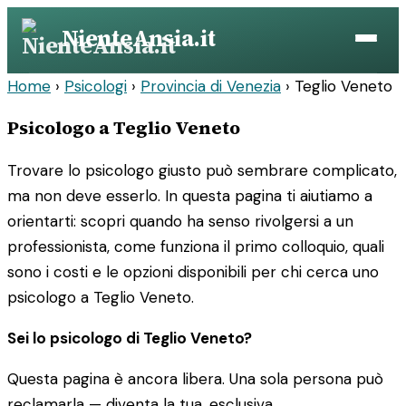
Vai
NienteAnsia.it
al
contenuto
Home
›
Psicologi
›
Provincia di Venezia
›
Teglio Veneto
Psicologo a Teglio Veneto
Trovare lo psicologo giusto può sembrare complicato,
ma non deve esserlo. In questa pagina ti aiutiamo a
orientarti: scopri quando ha senso rivolgersi a un
professionista, come funziona il primo colloquio, quali
sono i costi e le opzioni disponibili per chi cerca uno
psicologo a Teglio Veneto.
Sei lo psicologo di Teglio Veneto?
Questa pagina è ancora libera. Una sola persona può
reclamarla — diventa la tua, esclusiva.