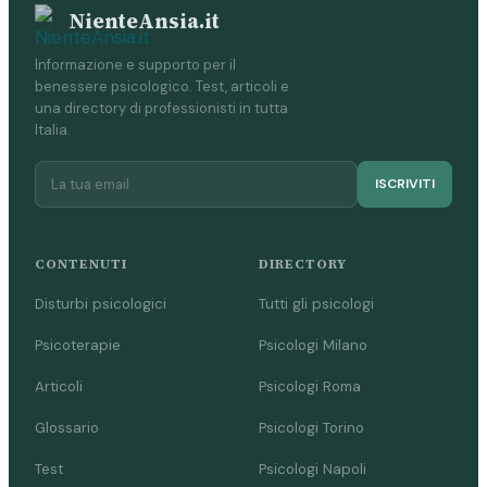
NienteAnsia.it
Informazione e supporto per il
benessere psicologico. Test, articoli e
una directory di professionisti in tutta
Italia.
ISCRIVITI
CONTENUTI
DIRECTORY
Disturbi psicologici
Tutti gli psicologi
Psicoterapie
Psicologi Milano
Articoli
Psicologi Roma
Glossario
Psicologi Torino
Test
Psicologi Napoli