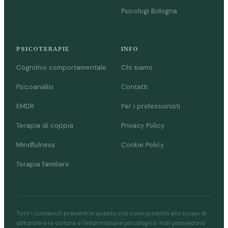
Psicologi Bologna
PSICOTERAPIE
INFO
Cognitivo comportamentale
Chi siamo
Psicoanalisi
Contatti
EMDR
Per i professionisti
Terapia di coppia
Privacy Policy
Mindfulness
Cookie Policy
Terapia familiare
Tutti i contenuti presenti in questo sito sono prodotti allo scopo di
diffondere la cultura e l'informazione psicologica. Non possiedono