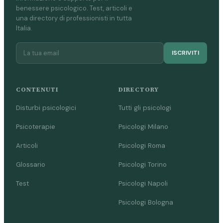
benessere psicologico. Test, articoli e
una directory di professionisti in tutta
Italia.
ISCRIVITI
CONTENUTI
DIRECTORY
Disturbi psicologici
Tutti gli psicologi
Psicoterapie
Psicologi Milano
Articoli
Psicologi Roma
Glossario
Psicologi Torino
Test
Psicologi Napoli
Psicologi Bologna