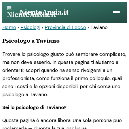
Vai
NienteAnsia.it
al
contenuto
Home
›
Psicologi
›
Provincia di Lecce
›
Taviano
Psicologo a Taviano
Trovare lo psicologo giusto può sembrare complicato,
ma non deve esserlo. In questa pagina ti aiutiamo a
orientarti: scopri quando ha senso rivolgersi a un
professionista, come funziona il primo colloquio, quali
sono i costi e le opzioni disponibili per chi cerca uno
psicologo a Taviano.
Sei lo psicologo di Taviano?
Questa pagina è ancora libera. Una sola persona può
reclamarla — diventa la tua, esclusiva.