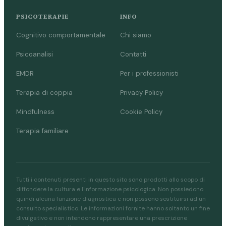
PSICOTERAPIE
INFO
Cognitivo comportamentale
Chi siamo
Psicoanalisi
Contatti
EMDR
Per i professionisti
Terapia di coppia
Privacy Policy
Mindfulness
Cookie Policy
Terapia familiare
Tutti i contenuti presenti in questo sito sono prodotti allo scopo di
diffondere la cultura e l'informazione psicologica. Non possiedono
quindi alcuna funzione diagnostica e non possono sostituirsi ad un
consulto specialistico. Le informazioni fornite hanno soltanto un fine
divulgativo e non intendono rappresentare una prescrizione