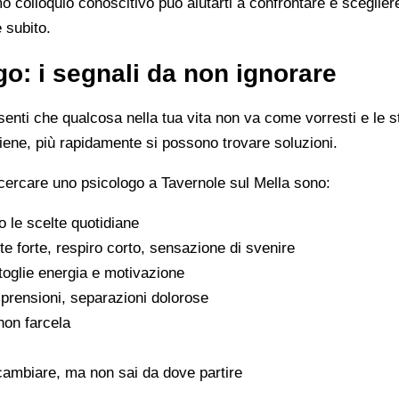
imo colloquio conoscitivo può aiutarti a confrontare e scegli
e subito.
o: i segnali da non ignorare
enti che qualcosa nella tua vita non va come vorresti e le s
viene, più rapidamente si possono trovare soluzioni.
cercare uno psicologo a Tavernole sul Mella sono:
 le scelte quotidiane
e forte, respiro corto, sensazione di svenire
 toglie energia e motivazione
omprensioni, separazioni dolorose
 non farcela
cambiare, ma non sai da dove partire