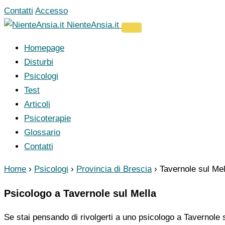
Vai
Contatti
Accesso
al
NienteAnsia.it
contenuto
Homepage
Disturbi
Psicologi
Test
Articoli
Psicoterapie
Glossario
Contatti
Home
›
Psicologi
›
Provincia di Brescia
›
Tavernole sul Mel
Psicologo a Tavernole sul Mella
Se stai pensando di rivolgerti a uno psicologo a Tavernole s