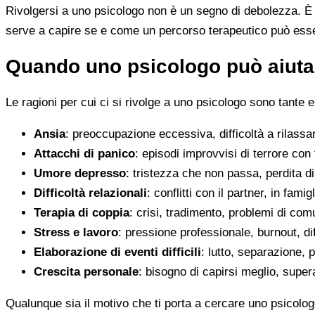
Rivolgersi a uno psicologo non è un segno di debolezza. È u
serve a capire se e come un percorso terapeutico può esser
Quando uno psicologo può aiutar
Le ragioni per cui ci si rivolge a uno psicologo sono tante e
Ansia
: preoccupazione eccessiva, difficoltà a rilassa
Attacchi di panico
: episodi improvvisi di terrore con 
Umore depresso
: tristezza che non passa, perdita 
Difficoltà relazionali
: conflitti con il partner, in fami
Terapia di coppia
: crisi, tradimento, problemi di co
Stress e lavoro
: pressione professionale, burnout, diff
Elaborazione di eventi difficili
: lutto, separazione, p
Crescita personale
: bisogno di capirsi meglio, super
Qualunque sia il motivo che ti porta a cercare uno psicolog