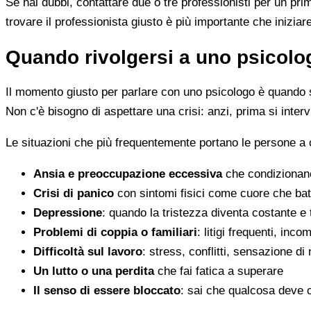
Se hai dubbi, contattare due o tre professionisti per un pr
trovare il professionista giusto è più importante che iniziar
Quando rivolgersi a uno psicolog
Il momento giusto per parlare con uno psicologo è quando s
Non c'è bisogno di aspettare una crisi: anzi, prima si inter
Le situazioni che più frequentemente portano le persone a 
Ansia e preoccupazione eccessiva
che condizionano
Crisi di panico
con sintomi fisici come cuore che batt
Depressione
: quando la tristezza diventa costante e
Problemi di coppia o familiari
: litigi frequenti, inc
Difficoltà sul lavoro
: stress, conflitti, sensazione di
Un lutto o una perdita
che fai fatica a superare
Il senso di essere bloccato
: sai che qualcosa deve 