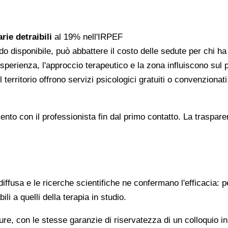
rie detraibili
al 19% nell'IRPEF
do disponibile, può abbattere il costo delle sedute per chi h
l'esperienza, l'approccio terapeutico e la zona influiscono sul
 territorio offrono servizi psicologici gratuiti o convenzion
gomento con il professionista fin dal primo contatto. La trasp
ffusa e le ricerche scientifiche ne confermano l'efficacia: p
ili a quelli della terapia in studio.
re, con le stesse garanzie di riservatezza di un colloquio i