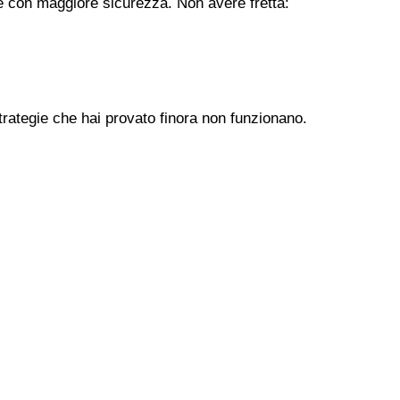
ere con maggiore sicurezza. Non avere fretta:
trategie che hai provato finora non funzionano.