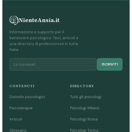
NienteAnsia.it
Informazione e supporto per il
benessere psicologico. Test, articoli e
una directory di professionisti in tutta
Italia.
ISCRIVITI
CONTENUTI
DIRECTORY
Disturbi psicologici
Tutti gli psicologi
Psicoterapie
Psicologi Milano
Articoli
Psicologi Roma
Glossario
Psicologi Torino