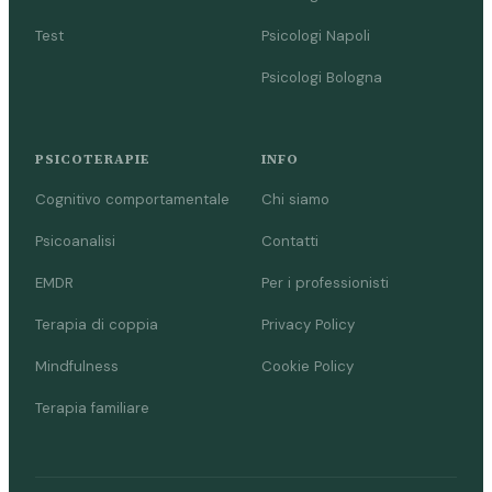
Test
Psicologi Napoli
Psicologi Bologna
PSICOTERAPIE
INFO
Cognitivo comportamentale
Chi siamo
Psicoanalisi
Contatti
EMDR
Per i professionisti
Terapia di coppia
Privacy Policy
Mindfulness
Cookie Policy
Terapia familiare