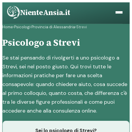
Vai
NienteAnsia.it
al
contenuto
Home
›
Psicologi
›
Provincia di Alessandria
›
Strevi
Psicologo a Strevi
Se stai pensando di rivolgerti a uno psicologo a
Strevi, sei nel posto giusto. Qui trovi tutte le
informazioni pratiche per fare una scelta
consapevole: quando chiedere aiuto, cosa succede
al primo colloquio, quanto costa, che differenza c'è
tra le diverse figure professionali e come puoi
accedere anche alla consulenza online.
Sei lo psicologo di Strevi?