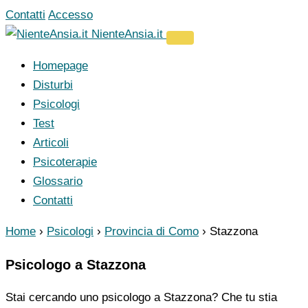
Vai
Contatti
Accesso
al
NienteAnsia.it
contenuto
Homepage
Disturbi
Psicologi
Test
Articoli
Psicoterapie
Glossario
Contatti
Home
›
Psicologi
›
Provincia di Como
›
Stazzona
Psicologo a Stazzona
Stai cercando uno psicologo a Stazzona? Che tu stia