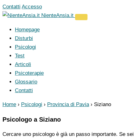
Vai
Contatti
Accesso
al
NienteAnsia.it
contenuto
Homepage
Disturbi
Psicologi
Test
Articoli
Psicoterapie
Glossario
Contatti
Home
›
Psicologi
›
Provincia di Pavia
›
Siziano
Psicologo a Siziano
Cercare uno psicologo è già un passo importante. Se sei