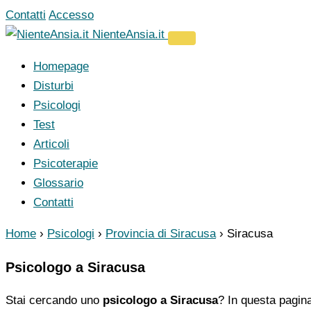
Vai
Contatti
Accesso
al
NienteAnsia.it
contenuto
Homepage
Disturbi
Psicologi
Test
Articoli
Psicoterapie
Glossario
Contatti
Home
›
Psicologi
›
Provincia di Siracusa
›
Siracusa
Psicologo a Siracusa
Stai cercando uno
psicologo a Siracusa
? In questa pagina