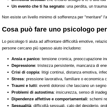
Un evento che ti ha segnato
: una perdita, un traum
Non esiste un livello minimo di sofferenza per "meritare" l'
Cosa può fare uno psicologo per
Lo psicologo ti aiuta ad affrontare difficoltà emotive, relaz
persone cercano più spesso aiuto includono:
Ansia e panico
: tensione cronica, preoccupazione inco
Depressione
: tristezza persistente, mancanza di en
Crisi di coppia
: litigi continui, distanza emotiva, infed
Stress
: pressione lavorativa, familiare o economica 
Traumi e lutti
: eventi dolorosi che lasciano un segno d
Problemi di autostima
: insicurezza, senso di inadegu
Dipendenze affettive e comportamentali
: schemi re
Sessualità
: difficoltà sessuali, calo del desiderio, pr