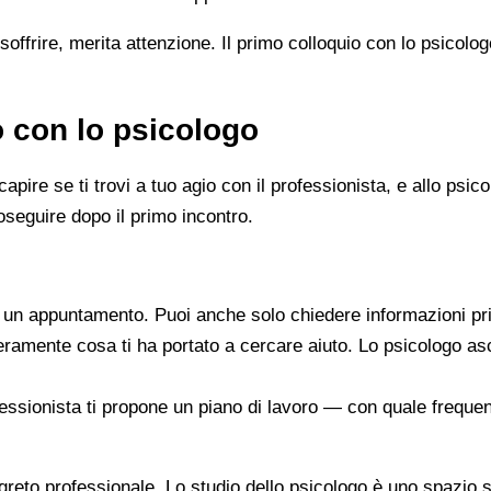
soffrire, merita attenzione. Il primo colloquio con lo psicolo
o con lo psicologo
capire se ti trovi a tuo agio con il professionista, e allo ps
oseguire dopo il primo incontro.
re un appuntamento. Puoi anche solo chiedere informazioni pr
beramente cosa ti ha portato a cercare aiuto. Lo psicologo a
ofessionista ti propone un piano di lavoro — con quale frequen
segreto professionale. Lo studio dello psicologo è uno spazio 