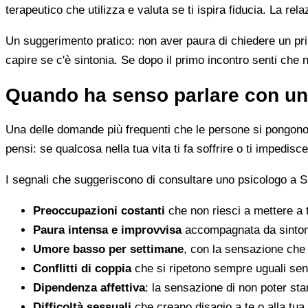
terapeutico che utilizza e valuta se ti ispira fiducia. La re
Un suggerimento pratico: non aver paura di chiedere un pri
capire se c'è sintonia. Se dopo il primo incontro senti che 
Quando ha senso parlare con un
Una delle domande più frequenti che le persone si pongono 
pensi: se qualcosa nella tua vita ti fa soffrire o ti impedi
I segnali che suggeriscono di consultare uno psicologo a S
Preoccupazioni costanti
che non riesci a mettere a 
Paura intensa e improvvisa
accompagnata da sintomi 
Umore basso per settimane
, con la sensazione che 
Conflitti di coppia
che si ripetono sempre uguali sen
Dipendenza affettiva
: la sensazione di non poter star
Difficoltà sessuali
che creano disagio a te o alla tua