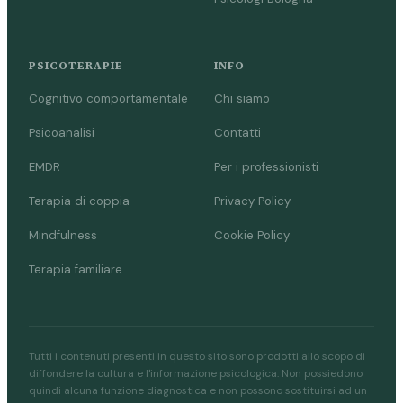
PSICOTERAPIE
INFO
Cognitivo comportamentale
Chi siamo
Psicoanalisi
Contatti
EMDR
Per i professionisti
Terapia di coppia
Privacy Policy
Mindfulness
Cookie Policy
Terapia familiare
Tutti i contenuti presenti in questo sito sono prodotti allo scopo di
diffondere la cultura e l'informazione psicologica. Non possiedono
quindi alcuna funzione diagnostica e non possono sostituirsi ad un