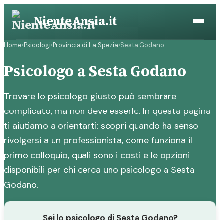
Vai
NienteAnsia.it
al
contenuto
Home
›
Psicologi
›
Provincia di La Spezia
›
Sesta Godano
Psicologo a Sesta Godano
Trovare lo psicologo giusto può sembrare
complicato, ma non deve esserlo. In questa pagina
ti aiutiamo a orientarti: scopri quando ha senso
rivolgersi a un professionista, come funziona il
primo colloquio, quali sono i costi e le opzioni
disponibili per chi cerca uno psicologo a Sesta
Godano.
Sei lo psicologo di Sesta Godano?