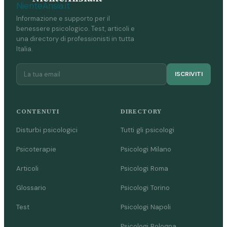
Informazione e supporto per il
benessere psicologico. Test, articoli e
una directory di professionisti in tutta
Italia.
ISCRIVITI
CONTENUTI
DIRECTORY
Disturbi psicologici
Tutti gli psicologi
Psicoterapie
Psicologi Milano
Articoli
Psicologi Roma
Glossario
Psicologi Torino
Test
Psicologi Napoli
Psicologi Bologna