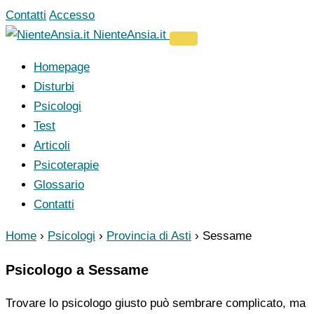
Vai
Contatti
Accesso
al
NienteAnsia.it
contenuto
Homepage
Disturbi
Psicologi
Test
Articoli
Psicoterapie
Glossario
Contatti
Home
›
Psicologi
›
Provincia di Asti
›
Sessame
Psicologo a Sessame
Trovare lo psicologo giusto può sembrare complicato, ma