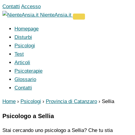
Vai
Contatti
Accesso
al
NienteAnsia.it
contenuto
Homepage
Disturbi
Psicologi
Test
Articoli
Psicoterapie
Glossario
Contatti
Home
›
Psicologi
›
Provincia di Catanzaro
›
Sellia
Psicologo a Sellia
Stai cercando uno psicologo a Sellia? Che tu stia