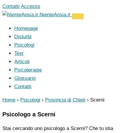
Vai
Contatti
Accesso
al
NienteAnsia.it
contenuto
Homepage
Disturbi
Psicologi
Test
Articoli
Psicoterapie
Glossario
Contatti
Home
›
Psicologi
›
Provincia di Chieti
›
Scerni
Psicologo a Scerni
Stai cercando uno psicologo a Scerni? Che tu stia