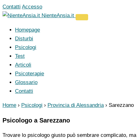
Vai
Contatti
Accesso
al
NienteAnsia.it
contenuto
Homepage
Disturbi
Psicologi
Test
Articoli
Psicoterapie
Glossario
Contatti
Home
›
Psicologi
›
Provincia di Alessandria
›
Sarezzano
Psicologo a Sarezzano
Trovare lo psicologo giusto può sembrare complicato, ma