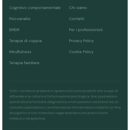
Cognitivo comportamentale
Chi siamo
Psicoanalisi
Contatti
EMDR
Per i professionisti
Terapia di coppia
Privacy Policy
Mindfulness
Cookie Policy
Terapia familiare
Tutti i contenuti presenti in questo sito sono prodotti allo scopo di
diffondere la cultura e l'informazione psicologica. Non possiedono
quindi alcuna funzione diagnostica e non possono sostituirsi ad un
consulto specialistico. Le informazioni fornite hanno soltanto un fine
divulgativo e non intendono rappresentare una prescrizione
medica o terapeutica.