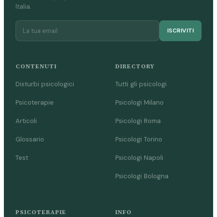
Italia.
ISCRIVITI
CONTENUTI
DIRECTORY
Disturbi psicologici
Tutti gli psicologi
Psicoterapie
Psicologi Milano
Articoli
Psicologi Roma
Glossario
Psicologi Torino
Test
Psicologi Napoli
Psicologi Bologna
PSICOTERAPIE
INFO