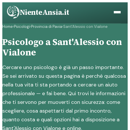
Vai
NienteAnsia.it
al
contenuto
Home
›
Psicologi
›
Provincia di Pavia
›
Sant'Alessio con Vialone
Psicologo a Sant'Alessio con
Vialone
Cercare uno psicologo è già un passo importante.
Se sei arrivato su questa pagina è perché qualcosa
nella tua vita ti sta portando a cercare un aiuto
professionale — e fai bene. Qui trovi le informazioni
che ti servono per muoverti con sicurezza: come
scegliere, cosa aspettarti dal primo incontro,
quanto costa e quali opzioni hai a disposizione a
Sant'Alessio con Vialone e online.